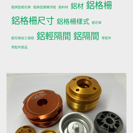
鋁格柵
鋁材
鋁擠型鋁花條
鋁擠型開模流程
鋁料材
鋁格柵尺寸
鋁格柵樣式
鋁花條
鋁輕隔間
鋁隔間
鋁花條加工過程
零配件
零配件部品