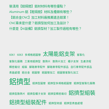
裝潢用【鋁隔間】鋁材材料有哪些優點？
Aluminum 鋁【輕隔間】材料及種類有哪些？
【鋁合金CNC】加工材料廠推薦遠丞鋁業！
CNC車床是什麼？鋁擠型如何加工及設計？
什麼是【AI設備】鋁擠型材？加工製作過程有哪些？
太陽能鋁支架
6061
6063
多規格鋁圓管
客製化
客製化服務
工業用鋁擠型
散熱片
散熱片加工
櫃子支架
生產流程
精密裁切
組裝
腳踏車零配件
腳踏車零配件部品
自行車零配件部品
表面處理
鋁合金
鋁圓管
鋁圓管加工
鋁圓管客製化加工
鋁擠型
鋁擠型圓管
鋁擠型多規格鋁圓管
鋁擠型客製化服務
鋁擠型組裝
鋁擠型散熱片
鋁擠型櫃子支架
鋁擠型精密裁切
鋁擠型組裝配件
鋁擠型術語
鋁擠型表面處理