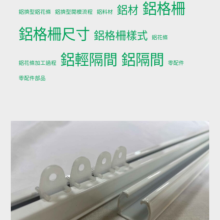
鋁格柵
鋁材
鋁擠型鋁花條
鋁擠型開模流程
鋁料材
鋁格柵尺寸
鋁格柵樣式
鋁花條
鋁輕隔間
鋁隔間
鋁花條加工過程
零配件
零配件部品