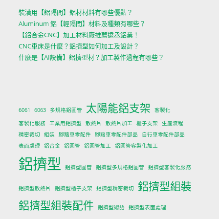
裝潢用【鋁隔間】鋁材材料有哪些優點？
Aluminum 鋁【輕隔間】材料及種類有哪些？
【鋁合金CNC】加工材料廠推薦遠丞鋁業！
CNC車床是什麼？鋁擠型如何加工及設計？
什麼是【AI設備】鋁擠型材？加工製作過程有哪些？
太陽能鋁支架
6061
6063
多規格鋁圓管
客製化
客製化服務
工業用鋁擠型
散熱片
散熱片加工
櫃子支架
生產流程
精密裁切
組裝
腳踏車零配件
腳踏車零配件部品
自行車零配件部品
表面處理
鋁合金
鋁圓管
鋁圓管加工
鋁圓管客製化加工
鋁擠型
鋁擠型圓管
鋁擠型多規格鋁圓管
鋁擠型客製化服務
鋁擠型組裝
鋁擠型散熱片
鋁擠型櫃子支架
鋁擠型精密裁切
鋁擠型組裝配件
鋁擠型術語
鋁擠型表面處理