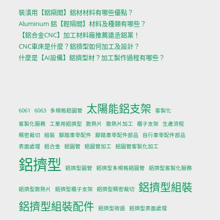
裝潢用【鋁隔間】鋁材材料有哪些優點？
Aluminum 鋁【輕隔間】材料及種類有哪些？
【鋁合金CNC】加工材料廠推薦遠丞鋁業！
CNC車床是什麼？鋁擠型如何加工及設計？
什麼是【AI設備】鋁擠型材？加工製作過程有哪些？
太陽能鋁支架
6061
6063
多規格鋁圓管
客製化
客製化服務
工業用鋁擠型
散熱片
散熱片加工
櫃子支架
生產流程
精密裁切
組裝
腳踏車零配件
腳踏車零配件部品
自行車零配件部品
表面處理
鋁合金
鋁圓管
鋁圓管加工
鋁圓管客製化加工
鋁擠型
鋁擠型圓管
鋁擠型多規格鋁圓管
鋁擠型客製化服務
鋁擠型組裝
鋁擠型散熱片
鋁擠型櫃子支架
鋁擠型精密裁切
鋁擠型組裝配件
鋁擠型術語
鋁擠型表面處理