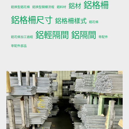
鋁格柵
鋁材
鋁擠型鋁花條
鋁擠型開模流程
鋁料材
鋁格柵尺寸
鋁格柵樣式
鋁花條
鋁輕隔間
鋁隔間
鋁花條加工過程
零配件
零配件部品