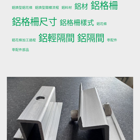
鋁格柵
鋁材
鋁擠型鋁花條
鋁擠型開模流程
鋁料材
鋁格柵尺寸
鋁格柵樣式
鋁花條
鋁輕隔間
鋁隔間
鋁花條加工過程
零配件
零配件部品