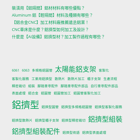
裝潢用【鋁隔間】鋁材材料有哪些優點？
Aluminum 鋁【輕隔間】材料及種類有哪些？
【鋁合金CNC】加工材料廠推薦遠丞鋁業！
CNC車床是什麼？鋁擠型如何加工及設計？
什麼是【AI設備】鋁擠型材？加工製作過程有哪些？
太陽能鋁支架
6061
6063
多規格鋁圓管
客製化
客製化服務
工業用鋁擠型
散熱片
散熱片加工
櫃子支架
生產流程
精密裁切
組裝
腳踏車零配件
腳踏車零配件部品
自行車零配件部品
表面處理
鋁合金
鋁圓管
鋁圓管加工
鋁圓管客製化加工
鋁擠型
鋁擠型圓管
鋁擠型多規格鋁圓管
鋁擠型客製化服務
鋁擠型組裝
鋁擠型散熱片
鋁擠型櫃子支架
鋁擠型精密裁切
鋁擠型組裝配件
鋁擠型術語
鋁擠型表面處理