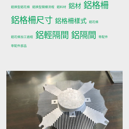
鋁格柵
鋁材
鋁擠型鋁花條
鋁擠型開模流程
鋁料材
鋁格柵尺寸
鋁格柵樣式
鋁花條
鋁輕隔間
鋁隔間
鋁花條加工過程
零配件
零配件部品