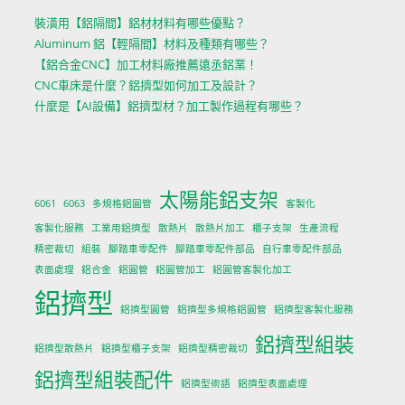
裝潢用【鋁隔間】鋁材材料有哪些優點？
Aluminum 鋁【輕隔間】材料及種類有哪些？
【鋁合金CNC】加工材料廠推薦遠丞鋁業！
CNC車床是什麼？鋁擠型如何加工及設計？
什麼是【AI設備】鋁擠型材？加工製作過程有哪些？
太陽能鋁支架
6061
6063
多規格鋁圓管
客製化
客製化服務
工業用鋁擠型
散熱片
散熱片加工
櫃子支架
生產流程
精密裁切
組裝
腳踏車零配件
腳踏車零配件部品
自行車零配件部品
表面處理
鋁合金
鋁圓管
鋁圓管加工
鋁圓管客製化加工
鋁擠型
鋁擠型圓管
鋁擠型多規格鋁圓管
鋁擠型客製化服務
鋁擠型組裝
鋁擠型散熱片
鋁擠型櫃子支架
鋁擠型精密裁切
鋁擠型組裝配件
鋁擠型術語
鋁擠型表面處理