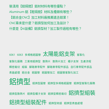
裝潢用【鋁隔間】鋁材材料有哪些優點？
Aluminum 鋁【輕隔間】材料及種類有哪些？
【鋁合金CNC】加工材料廠推薦遠丞鋁業！
CNC車床是什麼？鋁擠型如何加工及設計？
什麼是【AI設備】鋁擠型材？加工製作過程有哪些？
太陽能鋁支架
6061
6063
多規格鋁圓管
客製化
客製化服務
工業用鋁擠型
散熱片
散熱片加工
櫃子支架
生產流程
精密裁切
組裝
腳踏車零配件
腳踏車零配件部品
自行車零配件部品
表面處理
鋁合金
鋁圓管
鋁圓管加工
鋁圓管客製化加工
鋁擠型
鋁擠型圓管
鋁擠型多規格鋁圓管
鋁擠型客製化服務
鋁擠型組裝
鋁擠型散熱片
鋁擠型櫃子支架
鋁擠型精密裁切
鋁擠型組裝配件
鋁擠型術語
鋁擠型表面處理