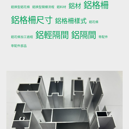
鋁格柵
鋁材
鋁擠型鋁花條
鋁擠型開模流程
鋁料材
鋁格柵尺寸
鋁格柵樣式
鋁花條
鋁輕隔間
鋁隔間
鋁花條加工過程
零配件
零配件部品