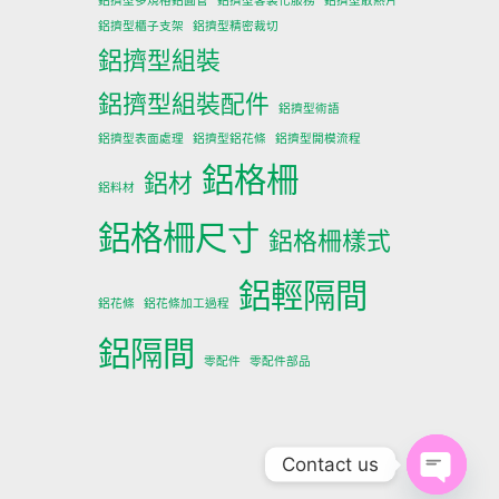
鋁擠型多規格鋁圓管
鋁擠型客製化服務
鋁擠型散熱片
鋁擠型櫃子支架
鋁擠型精密裁切
鋁擠型組裝
鋁擠型組裝配件
鋁擠型術語
鋁擠型表面處理
鋁擠型鋁花條
鋁擠型開模流程
鋁格柵
鋁材
鋁料材
鋁格柵尺寸
鋁格柵樣式
鋁輕隔間
鋁花條
鋁花條加工過程
鋁隔間
零配件
零配件部品
Contact us