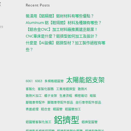
室
Recent Posts
裝潢用【鋁隔間】鋁材材料有哪些優點？
Aluminum 鋁【輕隔間】材料及種類有哪些？
19
【鋁合金CNC】加工材料廠推薦遠丞鋁業！
CNC車床是什麼？鋁擠型如何加工及設計？
什麼是【AI設備】鋁擠型材？加工製作過程有哪
些？
太陽能鋁支架
6061
6063
多規格鋁圓管
客製化
客製化服務
工業用鋁擠型
散熱片
散熱片加工
櫃子支架
生產流程
精密裁切
組裝
腳踏車零配件
腳踏車零配件部品
自行車零配件部品
表面處理
鋁合金
鋁圓管
鋁圓管加工
鋁擠型
鋁圓管客製化加工
鋁擠型圓管