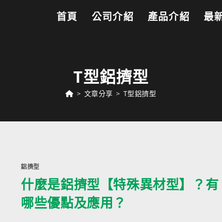
首頁
公司介紹
產品介紹
最
T型鋁擠型
>
文章分享
>
T型鋁擠型
鋁擠型
什麼是鋁擠型【特殊異材型】？有
哪些優點及應用？