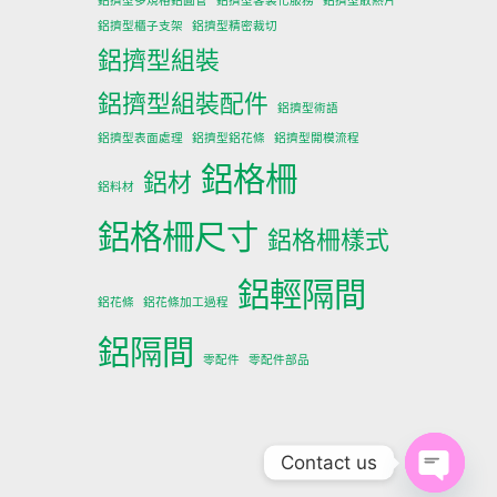
鋁擠型多規格鋁圓管
鋁擠型客製化服務
鋁擠型散熱片
鋁擠型櫃子支架
鋁擠型精密裁切
鋁擠型組裝
鋁擠型組裝配件
鋁擠型術語
鋁擠型表面處理
鋁擠型鋁花條
鋁擠型開模流程
鋁格柵
鋁材
鋁料材
鋁格柵尺寸
鋁格柵樣式
鋁輕隔間
鋁花條
鋁花條加工過程
鋁隔間
零配件
零配件部品
Contact us