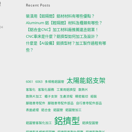
型
Recent Posts
裝潢用【鋁隔間】鋁材材料有哪些優點？
Aluminum 鋁【輕隔間】材料及種類有哪些？
04
【鋁合金CNC】加工材料廠推薦遠丞鋁業！
CNC車床是什麼？鋁擠型如何加工及設計？
什麼是【AI設備】鋁擠型材？加工製作過程有哪
些？
太陽能鋁支架
6061
6063
多規格鋁圓管
客製化
客製化服務
工業用鋁擠型
散熱片
散熱片加工
櫃子支架
生產流程
精密裁切
組裝
腳踏車零配件
腳踏車零配件部品
自行車零配件部品
表面處理
鋁合金
鋁圓管
鋁圓管加工
鋁擠型
鋁圓管客製化加工
鋁擠型圓管